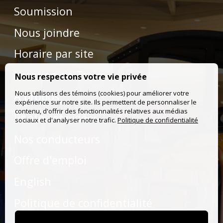
Soumission
Nous joindre
Horaire par site
Location de Train
Nous respectons votre vie privée
Nous utilisons des témoins (cookies) pour améliorer votre
À propos
expérience sur notre site. Ils permettent de personnaliser le
contenu, d'offrir des fonctionnalités relatives aux médias
Photos et vidéos
sociaux et d'analyser notre trafic.
Politique de confidentialité
Nos conducteurs
Offre d'emploi
English
Politique de confidentialité